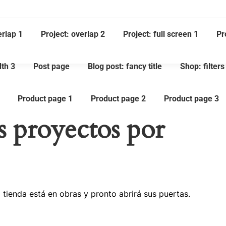
erlap 1
Project: overlap 2
Project: full screen 1
Pr
dth 3
Post page
Blog post: fancy title
Shop: filters
Product page 1
Product page 2
Product page 3
 proyectos por
tienda está en obras y pronto abrirá sus puertas.