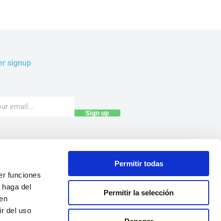
er signup
Sign up
exclusive offers,
Permitir todas
pons &
er funciones
otions!
 haga del
Permitir la selección
den
r del uso