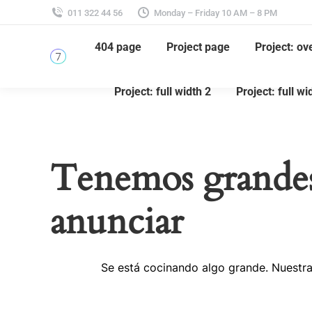
011 322 44 56
Monday – Friday 10 AM – 8 PM
404 page
Project page
Project: ov
Project: full width 2
Project: full wi
Tenemos grandes
anunciar
Se está cocinando algo grande. Nuestra 