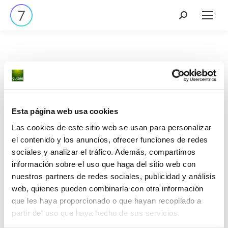
Tenemos grandes proyectos
Esta página web usa cookies
por anunciar
Las cookies de este sitio web se usan para personalizar
el contenido y los anuncios, ofrecer funciones de redes
sociales y analizar el tráfico. Además, compartimos
Se está cocinando algo grande. Nuestra tienda está
información sobre el uso que haga del sitio web con
en obras y pronto abrirá sus puertas.
nuestros partners de redes sociales, publicidad y análisis
web, quienes pueden combinarla con otra información
que les haya proporcionado o que hayan recopilado a
partir del uso que haya hecho de sus servicios.