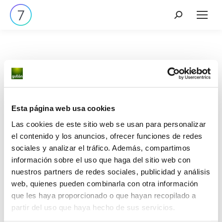
Tenemos grandes proyectos
Esta página web usa cookies
por anunciar
Las cookies de este sitio web se usan para personalizar
el contenido y los anuncios, ofrecer funciones de redes
sociales y analizar el tráfico. Además, compartimos
Se está cocinando algo grande. Nuestra tienda está
información sobre el uso que haga del sitio web con
en obras y pronto abrirá sus puertas.
nuestros partners de redes sociales, publicidad y análisis
web, quienes pueden combinarla con otra información
que les haya proporcionado o que hayan recopilado a
partir del uso que haya hecho de sus servicios.