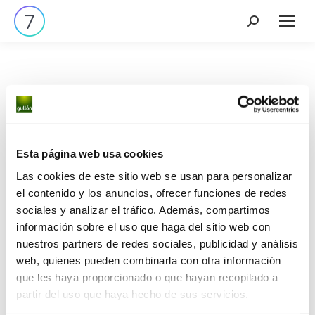
Tenemos grandes proyectos
Esta página web usa cookies
por anunciar
Las cookies de este sitio web se usan para personalizar
el contenido y los anuncios, ofrecer funciones de redes
sociales y analizar el tráfico. Además, compartimos
Se está cocinando algo grande. Nuestra tienda está
información sobre el uso que haga del sitio web con
en obras y pronto abrirá sus puertas.
nuestros partners de redes sociales, publicidad y análisis
web, quienes pueden combinarla con otra información
que les haya proporcionado o que hayan recopilado a
partir del uso que haya hecho de sus servicios.