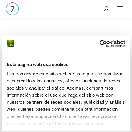
Tenemos grandes proyectos
Esta página web usa cookies
por anunciar
Las cookies de este sitio web se usan para personalizar
el contenido y los anuncios, ofrecer funciones de redes
sociales y analizar el tráfico. Además, compartimos
Se está cocinando algo grande. Nuestra tienda está
información sobre el uso que haga del sitio web con
en obras y pronto abrirá sus puertas.
nuestros partners de redes sociales, publicidad y análisis
web, quienes pueden combinarla con otra información
que les haya proporcionado o que hayan recopilado a
partir del uso que haya hecho de sus servicios.