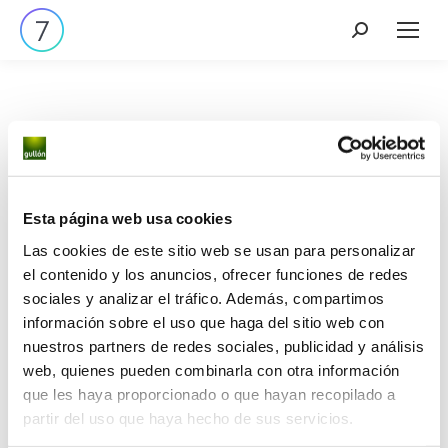
Tenemos grandes proyectos
Esta página web usa cookies
por anunciar
Las cookies de este sitio web se usan para personalizar
el contenido y los anuncios, ofrecer funciones de redes
sociales y analizar el tráfico. Además, compartimos
Se está cocinando algo grande. Nuestra tienda está
información sobre el uso que haga del sitio web con
en obras y pronto abrirá sus puertas.
nuestros partners de redes sociales, publicidad y análisis
web, quienes pueden combinarla con otra información
que les haya proporcionado o que hayan recopilado a
partir del uso que haya hecho de sus servicios.