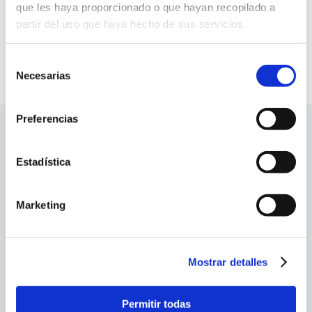
que les haya proporcionado o que hayan recopilado a
en obras y pronto abrirá sus puertas.
partir del uso que haya hecho de sus servicios.
Selección
Necesarias
de
consentimiento
Preferencias
Company
Estadística
Services
Marketing
Info
Mostrar detalles
Social profiles
Permitir todas