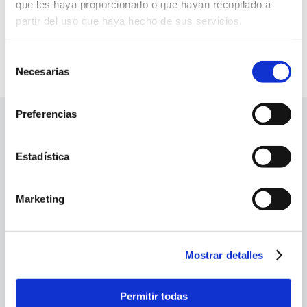
que les haya proporcionado o que hayan recopilado a
en obras y pronto abrirá sus puertas.
partir del uso que haya hecho de sus servicios.
Selección
Necesarias
de
consentimiento
Preferencias
Company
Estadística
Services
Marketing
Info
Mostrar detalles
Social profiles
Permitir todas